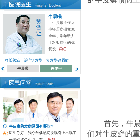
的牛皮癣预防工
牛晨曦
牛晨曦主任从
事银屑病研究30
余年，常年致力
于对银屑病的抗
复发...
详细
擅长领域：治疗泛发型、复发型银屑病
牛晨曦
徐传平
蔡高萍
罗月来
首先，牛晨
牛皮癣的发病原因有哪些？
们对牛皮癣的重
医生你好，我今年偶然间发现身上出现了
一些棕红色小点，有...
[详情]