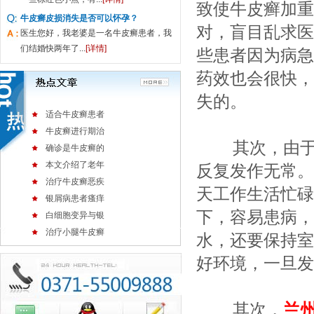
致使牛皮癣加重
牛皮癣皮损消失是否可以怀孕？
对，盲目乱求医
医生您好，我老婆是一名牛皮癣患者，我
们结婚快两年了...
[详情]
些患者因为病急
药效也会很快，
失的。
适合牛皮癣患者
牛皮癣进行期治
其次，由于
确诊是牛皮癣的
本文介绍了老年
反复发作无常。
治疗牛皮癣恶疾
天工作生活忙碌
银屑病患者瘙痒
下，容易患病，
白细胞变异与银
治疗小腿牛皮癣
水，还要保持室
好环境，一旦发
其次，
兰