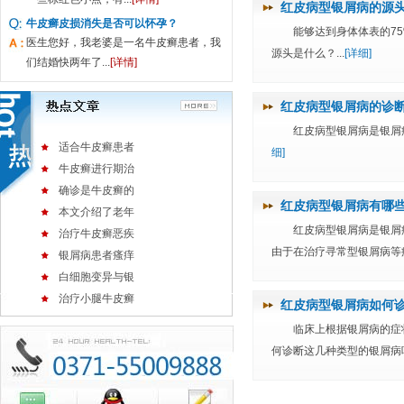
红皮病型银屑病的源
牛皮癣皮损消失是否可以怀孕？
能够达到身体体表的7
医生您好，我老婆是一名牛皮癣患者，我
源头是什么？...
[详细]
们结婚快两年了...
[详情]
红皮病型银屑病的诊
红皮病型银屑病是银屑
适合牛皮癣患者
细]
牛皮癣进行期治
确诊是牛皮癣的
红皮病型银屑病有哪
本文介绍了老年
红皮病型银屑病是银屑
治疗牛皮癣恶疾
由于在治疗寻常型银屑病等疾
银屑病患者瘙痒
白细胞变异与银
治疗小腿牛皮癣
红皮病型银屑病如何
临床上根据银屑病的症
何诊断这几种类型的银屑病吗