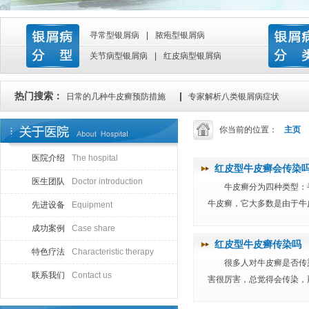
寻常型银屑病
|
脓疱型银屑病
关节病型银屑病
|
红皮病型银屑病
热门搜索：
|
日常的几种牛皮癣预防措施
专家解析八类银屑病症状
你当前的位置：
主页
医院介绍
The hospital
红皮型牛皮癣会传染
医生团队
Doctor introduction
牛皮癣分为四种类型：
牛皮癣，它大多数是由于牛皮
先进设备
Equipment
成功案例
Case share
红皮型牛皮癣传染吗
特色疗法
Characteristic therapy
很多人对牛皮癣是否传
联系我们
Contact us
害很厉害，总觉得会传染，那