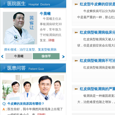
红皮型牛皮癣的症状
牛皮癣疾病可以分为四
牛晨曦
中是最严重的一种，那么红皮
牛晨曦主任从
事银屑病研究30
余年，常年致力
红皮病型银屑病临床
于对银屑病的抗
红皮病型银屑病又被人
复发...
详细
状，但是皮损症状会出现大面
擅长领域：治疗泛发型、复发型银屑病
牛晨曦
徐传平
蔡高萍
罗月来
红皮病型银屑病不可
红皮病型银屑病是银屑
红皮病型银屑病的严
银屑病是一种顽固易复
大，治愈难度也随之增加，具
牛皮癣的发病原因有哪些？
医生你好，我今年偶然间发现身上出现了
一些棕红色小点，有...
[详情]