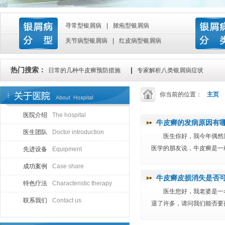
寻常型银屑病
|
脓疱型银屑病
关节病型银屑病
|
红皮病型银屑病
热门搜索：
|
日常的几种牛皮癣预防措施
专家解析八类银屑病症状
你当前的位置：
主页
医院介绍
The hospital
牛皮癣的发病原因有
医生团队
Doctor introduction
医生你好，我今年偶然
医学的朋友说，牛皮癣是一种
先进设备
Equipment
成功案例
Case share
牛皮癣皮损消失是否
特色疗法
Characteristic therapy
医生您好，我老婆是一
联系我们
Contact us
退了许多，请问我们能否要孩