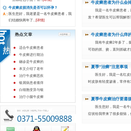
牛皮癣患者为什么会
牛皮癣皮损消失是否可以怀孕？
我是一名牛皮癣患者，
医生您好，我老婆是一名牛皮癣患者，我
发？希望医生可以帮我解答我
们结婚快两年了...
[详情]
牛皮癣患者为什么痒
我有牛皮癣2年多了，
适合牛皮癣患者
可劲的抓、挠，直到抓破才好
牛皮癣进行期治
确诊是牛皮癣的
夏季“治癣”注意事项
本文介绍了老年
医生好，我是一名红皮
治疗牛皮癣恶疾
时皮肤有轻度渗液，常伴有发
银屑病患者瘙痒
白细胞变异与银
治疗小腿牛皮癣
夏季牛皮癣治疗要遵
医生您好，我是一名牛
症状给我带来了很多烦恼，使