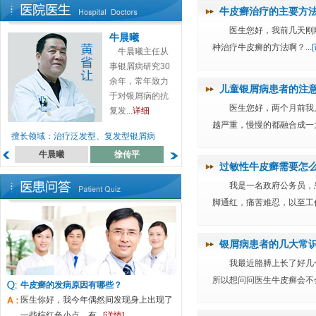
牛皮癣治疗的主要方
医生您好，我前几天刚
牛晨曦
种治疗牛皮癣的方法啊？...
牛晨曦主任从
事银屑病研究30
余年，常年致力
儿童银屑病患者的注
于对银屑病的抗
医生您好，两个月前我
复发...
详细
越严重，慢慢的都融合成一大
擅长领域：治疗泛发型、复发型银屑病
牛晨曦
徐传平
蔡高萍
罗月来
过敏性牛皮癣需要怎
我是一名政府公务员，
脚通红，痛苦难忍，以至工作
银屑病患者的几大常
我最近胳膊上长了好几
所以想问问医生牛皮癣会不会
牛皮癣的发病原因有哪些？
医生你好，我今年偶然间发现身上出现了
一些棕红色小点，有...
[详情]