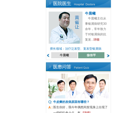
牛晨曦
牛晨曦主任从
事银屑病研究30
余年，常年致力
于对银屑病的抗
复发...
详细
擅长领域：治疗泛发型、复发型银屑病
牛晨曦
徐传平
牛皮癣的发病原因有哪些？
医生你好，我今年偶然间发现身上出现了
一些棕红色小点，有...
[详情]