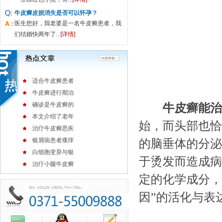
牛皮癣皮损消失是否可以怀孕？
医生您好，我老婆是一名牛皮癣患者，我
们结婚快两年了...
[详情]
适合牛皮癣患者
牛皮癣进行期治
确诊是牛皮癣的
牛皮癣能治
本文介绍了老年
始，而头部也恰
治疗牛皮癣恶疾
银屑病患者瘙痒
的脑垂体的分泌
白细胞变异与银
于烫发而造成病
治疗小腿牛皮癣
定的化学成分，
因”的活化与表