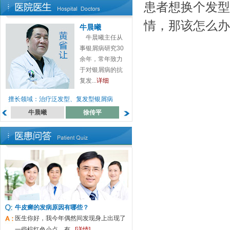
患者想换个发型
情，那该怎么办
牛晨曦
牛晨曦主任从
事银屑病研究30
余年，常年致力
于对银屑病的抗
复发...
详细
擅长领域：治疗泛发型、复发型银屑病
牛晨曦
徐传平
蔡高萍
罗月来
牛皮癣的发病原因有哪些？
医生你好，我今年偶然间发现身上出现了
一些棕红色小点，有...
[详情]