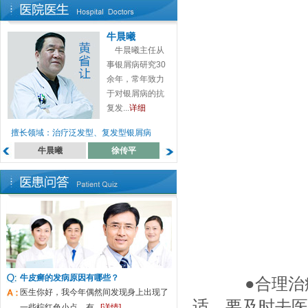
牛晨曦
牛晨曦主任从
事银屑病研究30
余年，常年致力
于对银屑病的抗
复发...
详细
擅长领域：治疗泛发型、复发型银屑病
牛晨曦
徐传平
蔡高萍
罗月来
牛皮癣的发病原因有哪些？
●合理治疗
医生你好，我今年偶然间发现身上出现了
适，要及时去医
一些棕红色小点，有...
[详情]