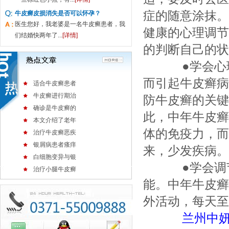
症的随意涂抹。
牛皮癣皮损消失是否可以怀孕？
医生您好，我老婆是一名牛皮癣患者，我
健康的心理调节
们结婚快两年了...
[详情]
的判断自己的状
●学会心理
而引起牛皮癣病
适合牛皮癣患者
牛皮癣进行期治
防牛皮癣的关键
确诊是牛皮癣的
此，中年牛皮癣
本文介绍了老年
体的免疫力，而
治疗牛皮癣恶疾
银屑病患者瘙痒
来，少发疾病。
白细胞变异与银
●学会调节
治疗小腿牛皮癣
能。中年牛皮癣
外活动，每天至
兰州中