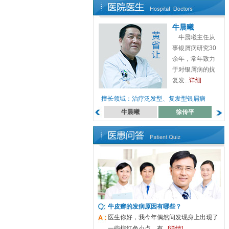
牛晨曦
牛晨曦主任从
事银屑病研究30
余年，常年致力
于对银屑病的抗
复发...
详细
擅长领域：治疗泛发型、复发型银屑病
牛晨曦
徐传平
牛皮癣的发病原因有哪些？
医生你好，我今年偶然间发现身上出现了
一些棕红色小点，有...
[详情]