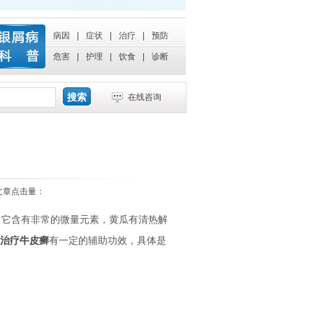
病因
|
症状
|
治疗
|
预防
危害
|
护理
|
饮食
|
诊断
在线咨询
 文章点击量：
它含有非常的微量元素，黄瓜有清热解
治疗牛皮癣
有一定的辅助功效，具体是