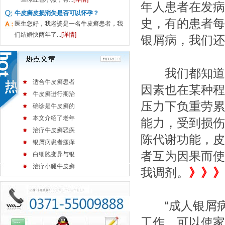
年人患者在发病
牛皮癣皮损消失是否可以怀孕？
史，有的患者每
医生您好，我老婆是一名牛皮癣患者，我
们结婚快两年了...
[详情]
银屑病，我们还
我们都知道，
适合牛皮癣患者
因素也在某种程
牛皮癣进行期治
压力下负重劳累
确诊是牛皮癣的
本文介绍了老年
能力，受到损伤
治疗牛皮癣恶疾
陈代谢功能，皮
银屑病患者瘙痒
者互为因果而使
白细胞变异与银
治疗小腿牛皮癣
我调剂。
》》》
“成人银屑病
工作，可以使家