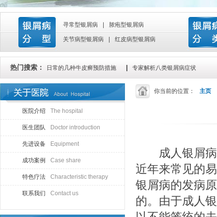
寻常型银屑病
|
脓疱型银屑病
关节病型银屑病
|
红皮病型银屑病
热门搜索：
|
日常的几种牛皮癣预防措施
专家解析八类银屑病症状
你当前的位置：
主页
医院介绍
The hospital
医生团队
Doctor introduction
先进设备
Equipment
成人银屑病的
成功案例
Case share
近年来常见的易
特色疗法
Characteristic therapy
银屑病的发病原
联系我们
Contact us
的。由于成人银