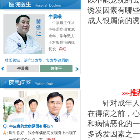
以不能笼统的去
诱发因素有哪些
牛晨曦
成人银屑病的诱
牛晨曦主任从
事银屑病研究30
余年，常年致力
于对银屑病的抗
复发...
详细
擅长领域：治疗泛发型、复发型银屑病
牛晨曦
徐传平
蔡高萍
罗月来
推
针对成年人银
在得病之前，心
和病情恶化的一
牛皮癣的发病原因有哪些？
多诱发因素之一
医生你好，我今年偶然间发现身上出现了
一些棕红色小点，有...
[详情]