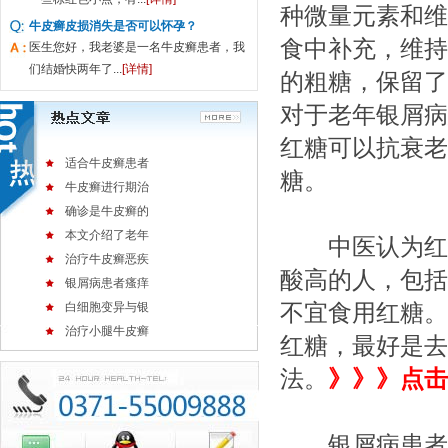
种微量元素和维
牛皮癣皮损消失是否可以怀孕？
食中补充，维持
医生您好，我老婆是一名牛皮癣患者，我
们结婚快两年了...
[详情]
的粗糖，保留了
对于老年银屑病
红糖可以抗衰老
适合牛皮癣患者
糖。
牛皮癣进行期治
确诊是牛皮癣的
本文介绍了老年
中医认为红糖
治疗牛皮癣恶疾
酸高的人，包括
银屑病患者瘙痒
白细胞变异与银
不宜食用红糖。
治疗小腿牛皮癣
红糖，最好是去
法。
》》》点击
银屑病患者需