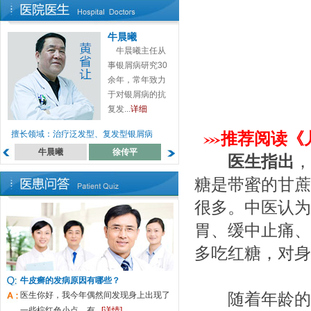
牛晨曦
牛晨曦主任从
事银屑病研究30
余年，常年致力
于对银屑病的抗
复发...
详细
擅长领域：治疗泛发型、复发型银屑病
推荐阅读《
牛晨曦
徐传平
蔡高萍
罗月来
医生指出
，
糖是带蜜的甘蔗
很多。中医认为
胃、缓中止痛、
多吃红糖，对身
牛皮癣的发病原因有哪些？
医生你好，我今年偶然间发现身上出现了
随着年龄的变
一些棕红色小点，有...
[详情]