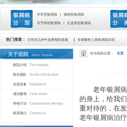
寻常型银屑病
|
脓疱型银屑病
关节病型银屑病
|
红皮病型银屑病
热门搜索：
|
日常的几种牛皮癣预防措施
专家解析八类银屑病症状
你当前的位置：
主页
医院介绍
The hospital
医生团队
Doctor introduction
先进设备
Equipment
老年银屑病治
成功案例
Case share
的身上，给我们
特色疗法
Characteristic therapy
重对待的，在发
联系我们
Contact us
老年银屑病治疗