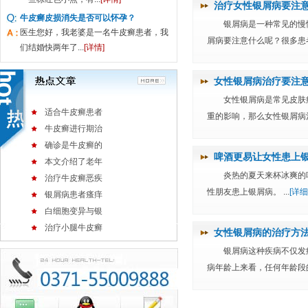
治疗女性银屑病要注
牛皮癣皮损消失是否可以怀孕？
银屑病是一种常见的慢
医生您好，我老婆是一名牛皮癣患者，我
屑病要注意什么呢？很多患者
们结婚快两年了...
[详情]
女性银屑病治疗要注
女性银屑病是常见皮肤
适合牛皮癣患者
重的影响，那么女性银屑病治
牛皮癣进行期治
确诊是牛皮癣的
啤酒更易让女性患上
本文介绍了老年
炎热的夏天来杯冰爽的
治疗牛皮癣恶疾
性朋友患上银屑病。 ...
[详细
银屑病患者瘙痒
白细胞变异与银
治疗小腿牛皮癣
女性银屑病的治疗方
银屑病这种疾病不仅发
病年龄上来看，任何年龄段的