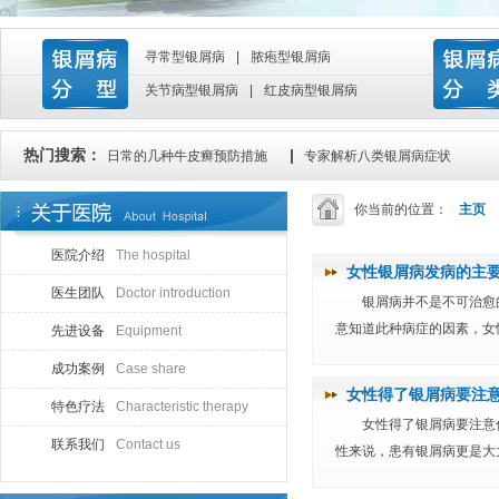
寻常型银屑病
|
脓疱型银屑病
关节病型银屑病
|
红皮病型银屑病
热门搜索：
|
日常的几种牛皮癣预防措施
专家解析八类银屑病症状
你当前的位置：
主页
医院介绍
The hospital
女性银屑病发病的主
医生团队
Doctor introduction
银屑病并不是不可治愈
意知道此种病症的因素，女性
先进设备
Equipment
成功案例
Case share
女性得了银屑病要注
特色疗法
Characteristic therapy
女性得了银屑病要注意
联系我们
Contact us
性来说，患有银屑病更是大大