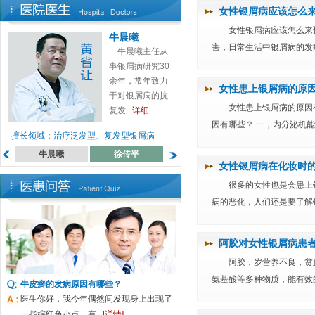
女性银屑病应该怎么
女性银屑病应该怎么来
牛晨曦
害，日常生活中银屑病的发病
牛晨曦主任从
事银屑病研究30
余年，常年致力
女性患上银屑病的原
于对银屑病的抗
女性患上银屑病的原因
复发...
详细
因有哪些？ 一，内分泌机能
擅长领域：治疗泛发型、复发型银屑病
牛晨曦
徐传平
蔡高萍
罗月来
女性银屑病在化妆时
很多的女性也是会患上
病的恶化，人们还是要了解银
阿胶对女性银屑病患
阿胶，岁营养不良，贫
氨基酸等多种物质，能有效的
牛皮癣的发病原因有哪些？
医生你好，我今年偶然间发现身上出现了
一些棕红色小点，有...
[详情]