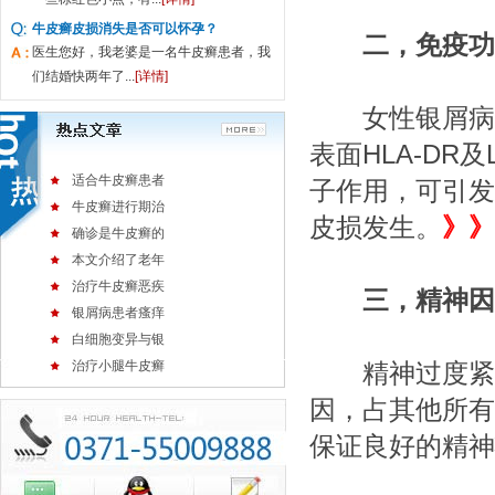
牛皮癣皮损消失是否可以怀孕？
二，免疫功
医生您好，我老婆是一名牛皮癣患者，我
们结婚快两年了...
[详情]
女性银屑病皮
表面HLA-DR
适合牛皮癣患者
子作用，可引发
牛皮癣进行期治
皮损发生。
》》
确诊是牛皮癣的
本文介绍了老年
治疗牛皮癣恶疾
三，精神因
银屑病患者瘙痒
白细胞变异与银
治疗小腿牛皮癣
精神过度紧张
因，占其他所有
保证良好的精神