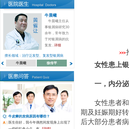
牛晨曦
牛晨曦主任从
事银屑病研究30
余年，常年致力
于对银屑病的抗
复发...
详细
擅长领域：治疗泛发型、复发型银屑病
牛晨曦
徐传平
蔡高萍
女性患上银屑
罗月来
一，内分泌
女性患者和月
期及妊娠期好转
牛皮癣的发病原因有哪些？
后大部分患者病
医生你好，我今年偶然间发现身上出现了
一些棕红色小点，有...
[详情]