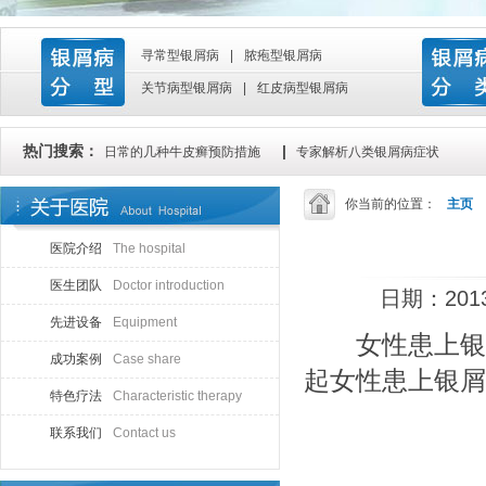
寻常型银屑病
|
脓疱型银屑病
关节病型银屑病
|
红皮病型银屑病
热门搜索：
|
日常的几种牛皮癣预防措施
专家解析八类银屑病症状
你当前的位置：
主页
医院介绍
The hospital
医生团队
Doctor introduction
日期：201
先进设备
Equipment
女性患上银屑
成功案例
Case share
起女性患上银屑
特色疗法
Characteristic therapy
联系我们
Contact us